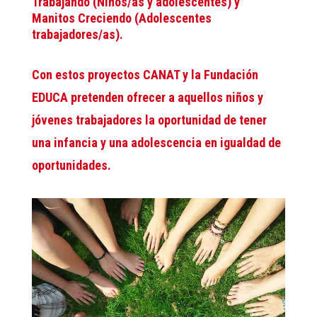
Trabajando (Niños/as y adolescentes) y
Manitos Creciendo (Adolescentes
trabajadores/as).
Con estos proyectos CANAT y la Fundación
EDUCA pretenden ofrecer a aquellos niños y
jóvenes trabajadores la oportunidad de tener
una infancia y una adolescencia en igualdad de
oportunidades.